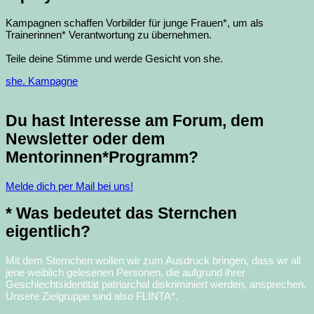
Kampagnen schaffen Vorbilder für junge Frauen*, um als
Trainerinnen* Verantwortung zu übernehmen.
Teile deine Stimme und werde Gesicht von she.
she. Kampagne
Du hast Interesse am Forum, dem
Newsletter oder dem
Mentorinnen*Programm?
Melde dich per Mail bei uns!
* Was bedeutet das Sternchen
eigentlich?
Mit dem Sternchen wollen wir zum Ausdruck bringen, dass wr all
jene weiblich gelesenen Personen, die aufgrund ihrer
Geschlechtsidentität patriarchal diskriminiert werden, ansprechen.
Unsere Zielgruppe sind also FLINTA*.