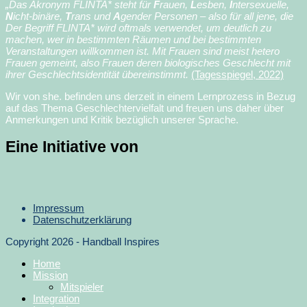
„Das Akronym FLINTA* steht für
F
rauen,
L
esben,
I
ntersexuelle,
N
icht-binäre,
T
rans und
A
gender Personen – also für all jene, die
Der Begriff FLINTA* wird oftmals verwendet, um deutlich zu
machen, wer in bestimmten Räumen und bei bestimmten
Veranstaltungen willkommen ist. Mit Frauen sind meist hetero
Frauen gemeint, also Frauen deren biologisches Geschlecht mit
ihrer Geschlechtsidentität übereinstimmt.
(Tagesspiegel, 2022)
Wir von she. befinden uns derzeit in einem Lernprozess in Bezug
auf das Thema Geschlechtervielfalt und freuen uns daher über
Anmerkungen und Kritik bezüglich unserer Sprache.
Eine Initiative von
Impressum
Datenschutzerklärung
Copyright 2026 - Handball Inspires
Home
Mission
Mitspieler
Integration